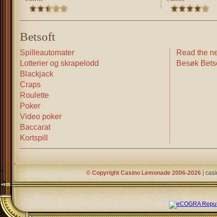
Betsoft
Spilleautomater
Read the n
Lotterier og skrapelodd
Besøk Betso
Blackjack
Craps
Roulette
Poker
Video poker
Baccarat
Kortspill
© Copyright
Casino Lemonade
2006-2026
|
cas