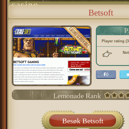
casino
Betsoft
P
Player rating (
3
Not
0
Lemonade Rank
Besøk Betsoft