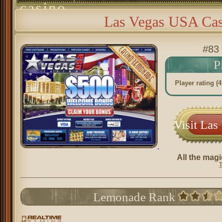
casino
Las Vegas USA Ca
#83 
P
Player rating (
4
Visit La
All the magi
Lemonade Rank