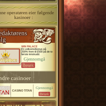
ne operatøren eier følgende
kasinoer :
edaktørens
alg
WIN PALACE
En velkomstbonus på
200% frem til £500 på de to
første innskudd.
Gjennomgå
Besøk
dre casinoer
Gjennomgå
CASINO TITAN
Besøk