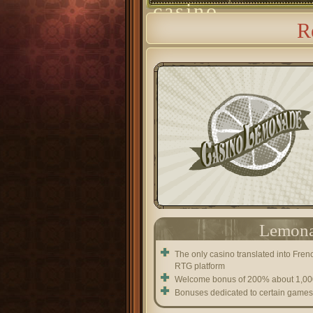
casino
R
Lemona
The only casino translated into Fren
RTG platform
Welcome bonus of 200% about 1,000
Bonuses dedicated to certain games