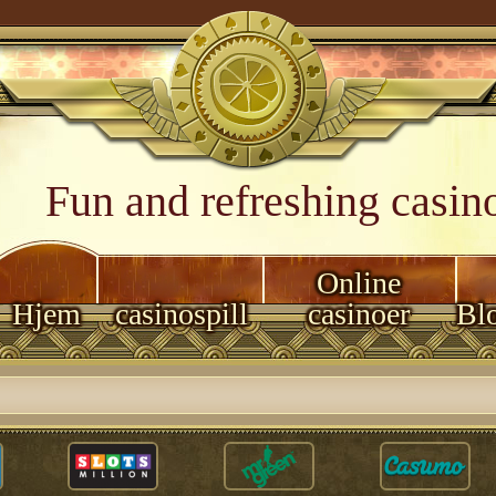
Fun and refreshing casi
Online
Hjem
casinospill
casinoer
Bl