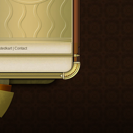
stedkart
|
Contact