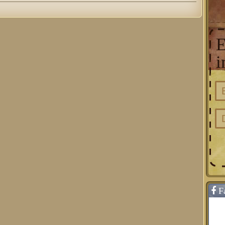
E
i
F