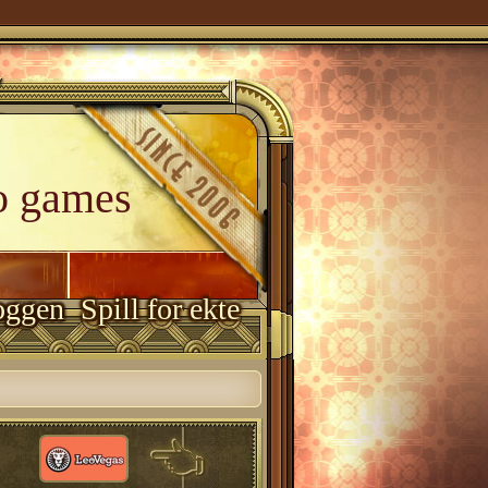
no games
oggen
Spill for ekte