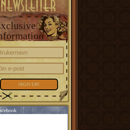
xclusive
nformation
acebook